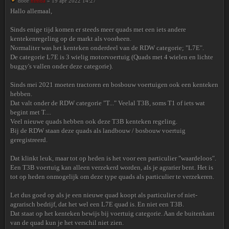
door
nimda
» 19 apr 2022 14:27
Hallo allemaal,
Sinds enige tijd komen er steeds meer quads met een iets andere
kentekenregeling op de markt als voorheen.
Normaliter was het kenteken onderdeel van de RDW categorie; "L7E".
De categorie L7E is 3 wielig motorvoertuig (Quads met 4 wielen en lichte
buggy's vallen onder deze categorie).
Sinds mei 2021 moeten tractoren en bosbouw voertuigen ook een kenteken
hebben.
Dat valt onder de RDW categorie "T..." Veelal T3B, soms T1 of iets wat
begint met T....
Veel nieuwe quads hebben ook deze T3B kenteken regeling.
Bij de RDW staan deze quads als landbouw / bosbouw voertuig
geregistreerd.
Dat klinkt leuk, maar tot op heden is het voor een particulier "waardeloos".
Een T3B voertuig kan alleen verzekerd worden, als je agrarier bent. Het is
tot op heden onmogelijk om deze type quads als particulier te verzekeren.
Let dus goed op als je een nieuwe quad koopt als particulier of niet-
agrarisch bedrijf, dat het wel een L7E quad is. En niet een T3B.
Dat staat op het kenteken bewijs bij voertuig categorie. Aan de buitenkant
van de quad kun je het verschil niet zien.