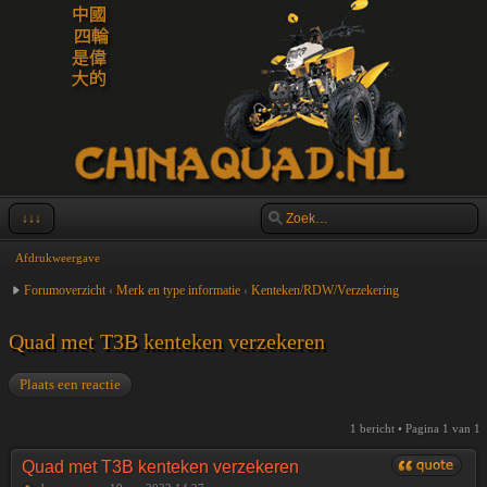
↓↓↓
Afdrukweergave
Forumoverzicht
‹
Merk en type informatie
‹
Kenteken/RDW/Verzekering
Quad met T3B kenteken verzekeren
Plaats een reactie
1 bericht • Pagina
1
van
1
Quad met T3B kenteken verzekeren