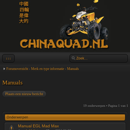
↓↓↓
Forumoverzicht
‹
Merk en type informatie
‹
Manuals
Manuals
Plaats een nieuw bericht
19 onderwerpen • Pagina
1
van
1
Onderwerpen
Manual EGL Mad Max