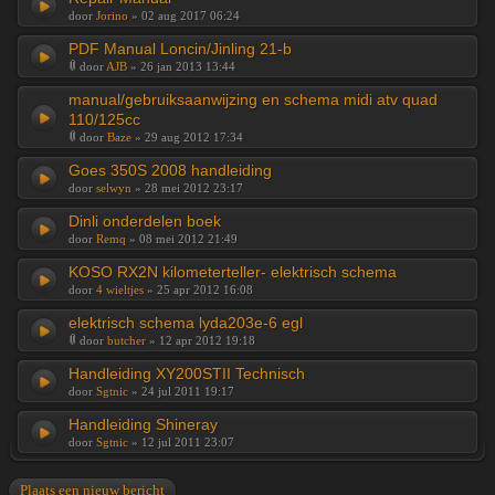
door
Jorino
» 02 aug 2017 06:24
PDF Manual Loncin/Jinling 21-b
door
AJB
» 26 jan 2013 13:44
manual/gebruiksaanwijzing en schema midi atv quad
110/125cc
door
Baze
» 29 aug 2012 17:34
Goes 350S 2008 handleiding
door
selwyn
» 28 mei 2012 23:17
Dinli onderdelen boek
door
Remq
» 08 mei 2012 21:49
KOSO RX2N kilometerteller- elektrisch schema
door
4 wieltjes
» 25 apr 2012 16:08
elektrisch schema lyda203e-6 egl
door
butcher
» 12 apr 2012 19:18
Handleiding XY200STII Technisch
door
Sgtnic
» 24 jul 2011 19:17
Handleiding Shineray
door
Sgtnic
» 12 jul 2011 23:07
Plaats een nieuw bericht