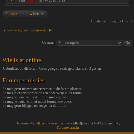
door
admin
» 18 nov 2010 15:15
Plaats een nieuw bericht
1 onderwerp • Pagina
1
van
1
Keer terug naar Forumoverzicht
Ga naar:
Wie is er online
Gebruikers op dit forum: Geen geregistreerde gebruikers. en 3 gasten
Forumpermissies
Je
mag geen
nieuwe onderwerpen in dit forum plaatsen
Je
mag niet
antwoorden op een onderwerp in dit forum
Je
mag
je berichten in dit forum
niet
wijzigen
Je
mag
je berichten
niet
uit dit forum verwijderen
Je
mag geen
bijlagen toevoegen in dit forum
Het team
•
Verwijder alle forumcookies
•
Alle tijden zijn GMT [ Zomertijd ]
Forumoverzicht