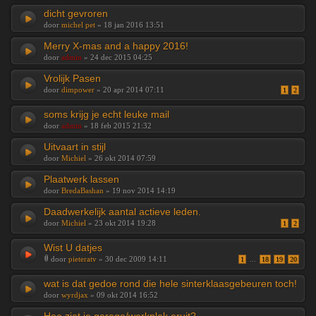
dicht gevroren
door
michel pet
» 18 jan 2016 13:51
Merry X-mas and a happy 2016!
door
admin
» 24 dec 2015 04:25
Vrolijk Pasen
door
dimpower
» 20 apr 2014 07:11
1
2
soms krijg je echt leuke mail
door
admin
» 18 feb 2015 21:32
Uitvaart in stijl
door
Michiel
» 26 okt 2014 07:59
Plaatwerk lassen
door
BredaBashan
» 19 nov 2014 14:19
Daadwerkelijk aantal actieve leden.
door
Michiel
» 23 okt 2014 19:28
1
2
Wist U datjes
door
pieteratv
» 30 dec 2009 14:11
1
...
18
19
20
wat is dat gedoe rond die hele sinterklaasgebeuren toch!
door
wyrdjax
» 09 okt 2014 16:52