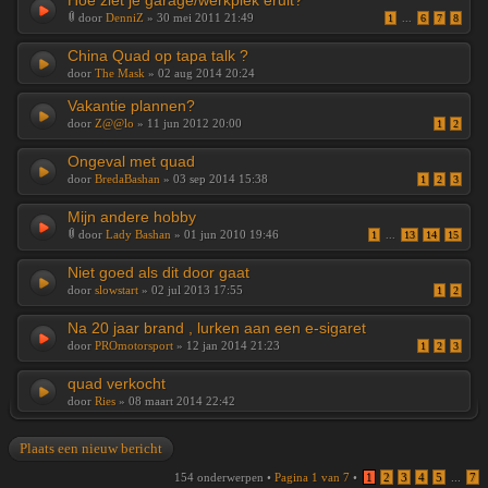
Hoe ziet je garage/werkplek eruit?
door
DenniZ
» 30 mei 2011 21:49
1
...
6
7
8
China Quad op tapa talk ?
door
The Mask
» 02 aug 2014 20:24
Vakantie plannen?
door
Z@@lo
» 11 jun 2012 20:00
1
2
Ongeval met quad
door
BredaBashan
» 03 sep 2014 15:38
1
2
3
Mijn andere hobby
door
Lady Bashan
» 01 jun 2010 19:46
1
...
13
14
15
Niet goed als dit door gaat
door
slowstart
» 02 jul 2013 17:55
1
2
Na 20 jaar brand , lurken aan een e-sigaret
door
PROmotorsport
» 12 jan 2014 21:23
1
2
3
quad verkocht
door
Ries
» 08 maart 2014 22:42
Plaats een nieuw bericht
154 onderwerpen •
Pagina
1
van
7
•
1
2
3
4
5
...
7