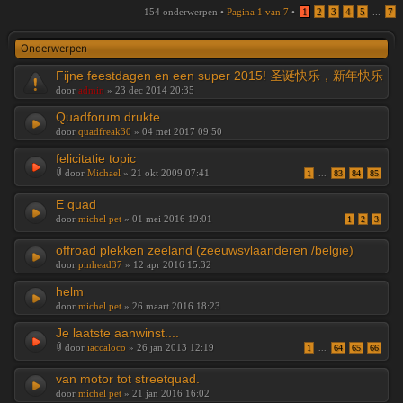
154 onderwerpen •
Pagina
1
van
7
•
1
2
3
4
5
...
7
Onderwerpen
Fijne feestdagen en een super 2015! 圣诞快乐，新年快乐
door
admin
» 23 dec 2014 20:35
Quadforum drukte
door
quadfreak30
» 04 mei 2017 09:50
felicitatie topic
door
Michael
» 21 okt 2009 07:41
1
...
83
84
85
E quad
door
michel pet
» 01 mei 2016 19:01
1
2
3
offroad plekken zeeland (zeeuwsvlaanderen /belgie)
door
pinhead37
» 12 apr 2016 15:32
helm
door
michel pet
» 26 maart 2016 18:23
Je laatste aanwinst....
door
iaccaloco
» 26 jan 2013 12:19
1
...
64
65
66
van motor tot streetquad.
door
michel pet
» 21 jan 2016 16:02