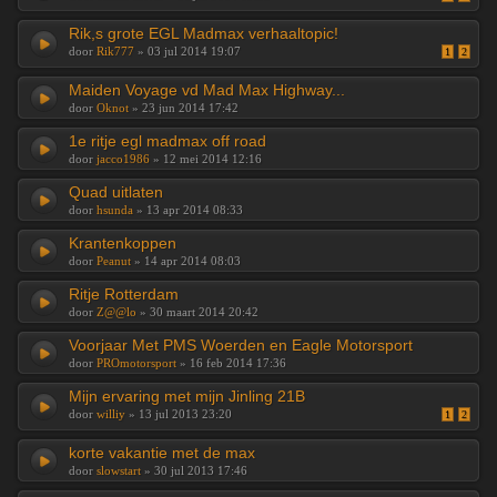
Rik,s grote EGL Madmax verhaaltopic!
door
Rik777
» 03 jul 2014 19:07
1
2
Maiden Voyage vd Mad Max Highway...
door
Oknot
» 23 jun 2014 17:42
1e ritje egl madmax off road
door
jacco1986
» 12 mei 2014 12:16
Quad uitlaten
door
hsunda
» 13 apr 2014 08:33
Krantenkoppen
door
Peanut
» 14 apr 2014 08:03
Ritje Rotterdam
door
Z@@lo
» 30 maart 2014 20:42
Voorjaar Met PMS Woerden en Eagle Motorsport
door
PROmotorsport
» 16 feb 2014 17:36
Mijn ervaring met mijn Jinling 21B
door
williy
» 13 jul 2013 23:20
1
2
korte vakantie met de max
door
slowstart
» 30 jul 2013 17:46