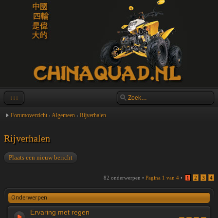
↓↓↓
Forumoverzicht
‹
Algemeen
‹
Rijverhalen
Rijverhalen
Plaats een nieuw bericht
82 onderwerpen •
Pagina
1
van
4
•
1
2
3
4
Onderwerpen
Ervaring met regen