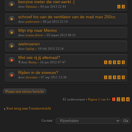
benzine meter die niet werkt :(
door
Djimzzz
» 04 jun 2013 22:44
1
2
schroef los van de ventilator van de mad max 250cc
door
pmhvanes
» 06 jul 2013 22:14
Mijn trip naar Menno
door
scania-driver
» 03 maart 2013 08:15
wielmoeren
door
fapfap
» 19 feb 2013 23:24
Met wie rij jij allemaal?
door
Remq
» 16 jun 2012 07:47
1
2
3
4
5
Rijden in de sneeuw?
door
slowstart
» 07 sep 2011 12:36
1
2
3
4
5
Plaats een nieuw bericht
82 onderwerpen •
Pagina
1
van
4
•
1
2
3
4
Keer terug naar Forumoverzicht
Ga naar: