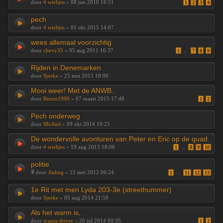
door
4 wieltjes
» 08 jun 2010 16:51
1
2
3
4
pech
door
4 wieltjes
» 01 okt 2015 14:07
wees allemaal voorzichtig
door
chevy35
» 05 aug 2011 16:37
1
...
7
8
9
Rijden in Denemarken
door
Sjeeke
» 25 mei 2015 19:00
Mooi weer! Met de ANWB..
door
Renzo1990
» 07 maart 2015 17:48
1
2
Pech onderweg
door
Michiel
» 09 okt 2014 19:25
De wondervolle avonturen van Peter en Eric op de quad.
door
4 wieltjes
» 19 aug 2013 18:06
1
...
8
9
10
politie
door
Jinling
» 22 mei 2012 06:24
1
...
11
12
13
1e Rit met men Lyda 203-3e (streethummer)
door
Sjeeke
» 05 aug 2014 21:59
Als het warm is,
door
scania-driver
» 20 jul 2014 09:35
1
2