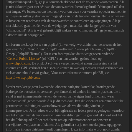
"https://chinaquad.nl"), ga je automatisch akkoord met de volgende voorwaarden. Als
je niet akkoord gaat met één van de voorwaarden, bezoek/gebruik "chinaquad.nl" dan
niet langer. We behouden ons het recht voor om deze voorwaarden op ieder moment te
wijzigen en zullen je daar -waar mogelijk- van op de hoogte houden. Het is echter aan
te bevelen om regelmatig zelf de voorwaarden te controleren op wijzigingen. Als je
niet akkoord gaat met één van de wijzigingen, maak dan niet langer gebruik van
"chinaquad.nl". Als je wel gebruik blijft maken van "chinaquad.nl", ga je automatisch
akkoord met de wijzigingen.
Dit forum werkt op basis van phpBB (in wat volgt wordt hiernaar verwezen als het
gaat over "zij", "hen", "hun", "phpBB-software", "www.phpbb.com", "phpBB
Groep", "phpBB Teams"). Dit is een forumpakket dat is vrijgegeven onder de
"
General Public License
" (of "GPL") en kan worden gedownload op
www.phpbb.com
. De phpBB-software vergemakkelijkt alleen discussies via het
internet en GPL verbiedt hen tussen te komen in wat wij toestaan en/of verbieden als
toelaatbare inhoud en/of gedrag. Voor meer informatie omtrent phpBB, zie:
https://www.phpbb.com/
.
Verder verklaar je geen kwetsende, obscene, vulgaire, lasterlijke, haatdragende,
bedreigende, racistische, seksueel-georiënteerde of andere inhoud te plaatsen, die in
strijd is met internationale wetten, de wetten van je eigen land of het land waar
"chinaquad.nl" gehost wordt. Als je dit toch doet, kan dit leiden tot een onmiddellijke
permanente uitsluiting en waarschuwen we, als we dit nodig vinden, je
internetprovider. Je IP-adres wordt bij registratie en iedere post opgeslagen, waardoor
we het volgen van de voorwaarden kunnen afdwingen. Je gaat ook akkoord met het
feit dat "chinaquad.nl" het recht heeft om op ieder moment een onderwerp te
verwijderen, verplaatsen of sluiten. Als gebruiker sta je ook toe dat jouw opgegeven
informatie in onze database wordt opgeslagen. Deze informatie wordt nooit zonder