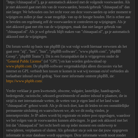
"https://chinaquad.nl"), ga je automatisch akkoord met de volgende voorwaarden. Als
je niet akkoord gaat met één van de voorwaarden, bezoek/gebruik "chinaquad.nl" dan
niet langer. We behouden ons het recht voor om deze voorwaarden op ieder moment te
wijzigen en zullen je daar -waar mogelijk- van op de hoogte houden. Het is echter aan
te bevelen om regelmatig zelf de voorwaarden te controleren op wijzigingen. Als je
niet akkoord gaat met één van de wijzigingen, maak dan niet langer gebruik van
"chinaquad.nl". Als je wel gebruik blijft maken van "chinaquad.nl", ga je automatisch
akkoord met de wijzigingen.
Dit forum werkt op basis van phpBB (in wat volgt wordt hiernaar verwezen als het
gaat over "zij", "hen", "hun", "phpBB-software", "www.phpbb.com", "phpBB
Groep", "phpBB Teams"). Dit is een forumpakket dat is vrijgegeven onder de
"
General Public License
" (of "GPL") en kan worden gedownload op
www.phpbb.com
. De phpBB-software vergemakkelijkt alleen discussies via het
internet en GPL verbiedt hen tussen te komen in wat wij toestaan en/of verbieden als
toelaatbare inhoud en/of gedrag. Voor meer informatie omtrent phpBB, zie:
https://www.phpbb.com/
.
Verder verklaar je geen kwetsende, obscene, vulgaire, lasterlijke, haatdragende,
bedreigende, racistische, seksueel-georiënteerde of andere inhoud te plaatsen, die in
strijd is met internationale wetten, de wetten van je eigen land of het land waar
"chinaquad.nl" gehost wordt. Als je dit toch doet, kan dit leiden tot een onmiddellijke
permanente uitsluiting en waarschuwen we, als we dit nodig vinden, je
internetprovider. Je IP-adres wordt bij registratie en iedere post opgeslagen, waardoor
we het volgen van de voorwaarden kunnen afdwingen. Je gaat ook akkoord met het
feit dat "chinaquad.nl" het recht heeft om op ieder moment een onderwerp te
verwijderen, verplaatsen of sluiten. Als gebruiker sta je ook toe dat jouw opgegeven
informatie in onze database wordt opgeslagen. Deze informatie wordt nooit zonder