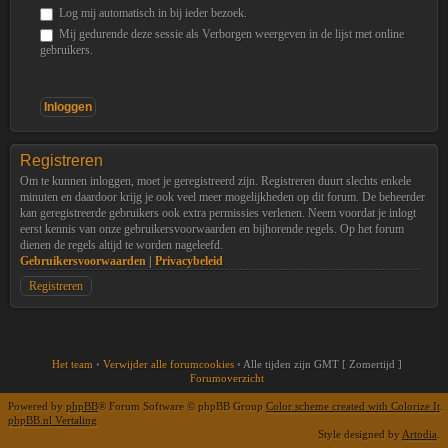
Log mij automatisch in bij ieder bezoek.
Mij gedurende deze sessie als Verborgen weergeven in de lijst met online
gebruikers.
Registreren
Om te kunnen inloggen, moet je geregistreerd zijn. Registreren duurt slechts enkele
minuten en daardoor krijg je ook veel meer mogelijkheden op dit forum. De beheerder
kan geregistreerde gebruikers ook extra permissies verlenen. Neem voordat je inlogt
eerst kennis van onze gebruikersvoorwaarden en bijhorende regels. Op het forum
dienen de regels altijd te worden nageleefd.
Gebruikersvoorwaarden
|
Privacybeleid
Registreren
Het team
•
Verwijder alle forumcookies
•
Alle tijden zijn GMT [ Zomertijd ]
Forumoverzicht
Powered by
phpBB
® Forum Software © phpBB Group
Color scheme created with Colorize It
.
phpBB.nl Vertaling
Style designed by
Artodia
.