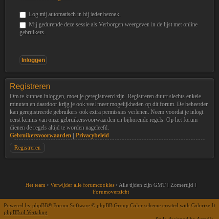
Log mij automatisch in bij ieder bezoek.
Mij gedurende deze sessie als Verborgen weergeven in de lijst met online
gebruikers.
Registreren
Om te kunnen inloggen, moet je geregistreerd zijn. Registreren duurt slechts enkele
minuten en daardoor krijg je ook veel meer mogelijkheden op dit forum. De beheerder
kan geregistreerde gebruikers ook extra permissies verlenen. Neem voordat je inlogt
eerst kennis van onze gebruikersvoorwaarden en bijhorende regels. Op het forum
dienen de regels altijd te worden nageleefd.
Gebruikersvoorwaarden
|
Privacybeleid
Registreren
Het team
•
Verwijder alle forumcookies
•
Alle tijden zijn GMT [ Zomertijd ]
Forumoverzicht
Powered by
phpBB
® Forum Software © phpBB Group
Color scheme created with Colorize It
.
phpBB.nl Vertaling