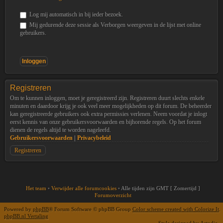
Log mij automatisch in bij ieder bezoek.
Mij gedurende deze sessie als Verborgen weergeven in de lijst met online
gebruikers.
Registreren
Om te kunnen inloggen, moet je geregistreerd zijn. Registreren duurt slechts enkele
minuten en daardoor krijg je ook veel meer mogelijkheden op dit forum. De beheerder
kan geregistreerde gebruikers ook extra permissies verlenen. Neem voordat je inlogt
eerst kennis van onze gebruikersvoorwaarden en bijhorende regels. Op het forum
dienen de regels altijd te worden nageleefd.
Gebruikersvoorwaarden
|
Privacybeleid
Registreren
Het team
•
Verwijder alle forumcookies
•
Alle tijden zijn GMT [ Zomertijd ]
Forumoverzicht
Powered by
phpBB
® Forum Software © phpBB Group
Color scheme created with Colorize It
.
phpBB.nl Vertaling