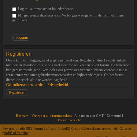
Log mij automatisch in bij ieder bezoek.
Mij gedurende deze sessie als Verborgen weergeven in de lijst met online
gebruikers.
Registreren
Om te kunnen inloggen, moet je geregistreerd zijn. Registreren duurt slechts enkele
minuten en daardoor krijg je ook veel meer mogelijkheden op dit forum. De beheerder
kan geregistreerde gebruikers ook extra permissies verlenen. Neem voordat je inlogt
eerst kennis van onze gebruikersvoorwaarden en bijhorende regels. Op het forum
dienen de regels altijd te worden nageleefd.
Gebruikersvoorwaarden
|
Privacybeleid
Registreren
Het team
•
Verwijder alle forumcookies
•
Alle tijden zijn GMT [ Zomertijd ]
Forumoverzicht
Powered by
phpBB
® Forum Software © phpBB Group
Color scheme created with Colorize It
.
phpBB.nl Vertaling