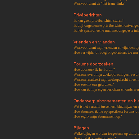
Waarvoor dient de "het team" link?
Privéberichten
Ik kan geen privéberichten sturen!
Ik blijf ongewenste privéberichten ontvange
Ik heb spam of een e-mail met ongepaste in
Vrienden en vijanden
Waarvoor dient mijn vrienden en vijanden lij
Hoe verwijder of voeg ik gebruikers toe aan 
Forums doorzoeken
Hoe doorzoek ik het forum?
Waarom levert mijn zoekopdracht geen resul
Waarom resulteert mijn zoekopdracht in een 
Hoe zoek ik een gebruiker?
Hoe kan ik mijn eigen berichten en onderwe
Onderwerp abonnementen en bla
Wat is het verschil tussen een bladwijzer e
Hoe abonneer ik me op specifieke forums o
Hoe zeg ik mijn abonnement op?
Bijlagen
Welke bijlagen worden toegestaan op dit fo
Hoe vind ik al mijn bijlagen?