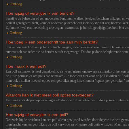
Omhoog
Hoe wijzig of verwijder ik een bericht?
Tenzij je de beheerder of een moderator bent, kun je alleen je eigen berichten wijzigen en v
bericht gereageerd heeft, komt er onderaan je bericht een klein tekstje dat zegt hoeveel kee
Zij kunnen wel een mededeling toevoegen, waarom ze je bericht gewijzigd hebben. Het verw
Omhoog
Hoe voeg ik een onderschrift toe aan mijn bericht?
Om een onderschrift aan je bericht toe te voegen, moet je er eerst één maken. Dit kun je vi
automatisch aan ieder nieuw bericht wordt toegevoegd. Dit doe je door de bijhorende optie te 
Omhoog
Hoe maak ik een poll?
Een poll aanmaken is heel gemakkelijk, als je een nieuw onderwerp aanmaakt (of het eerste b
de juiste permissies om polls aan te maken). Je moet een titel voor de poll invullen bij "po
kunt ook instellen hoeveel opties een gebruiker mag kiezen onder "opties per gebruiker" en 
Omhoog
Waarom kan ik niet meer poll opties toevoegen?
De limiet voor de poll opties is ingesteld door de forum beheerder. Indien je meer opties d
Omhoog
Hoe wijzig of verwijder ik een poll?
Net zoals bij de berichten kan een poll alleen gewijzigd worden door degene die hem gemaak
uitgebracht kunnen gebruikers de poll verwijderen of iedere poll optie wijzigen. Maar, al