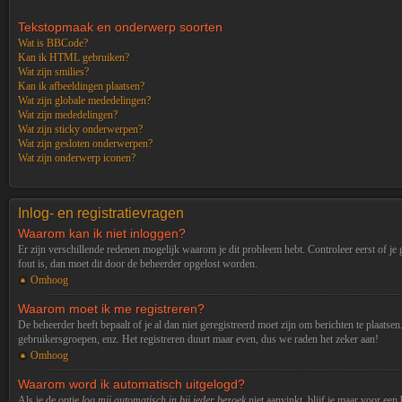
Tekstopmaak en onderwerp soorten
Wat is BBCode?
Kan ik HTML gebruiken?
Wat zijn smilies?
Kan ik afbeeldingen plaatsen?
Wat zijn globale mededelingen?
Wat zijn mededelingen?
Wat zijn sticky onderwerpen?
Wat zijn gesloten onderwerpen?
Wat zijn onderwerp iconen?
Inlog- en registratievragen
Waarom kan ik niet inloggen?
Er zijn verschillende redenen mogelijk waarom je dit probleem hebt. Controleer eerst of je
fout is, dan moet dit door de beheerder opgelost worden.
Omhoog
Waarom moet ik me registreren?
De beheerder heeft bepaalt of je al dan niet geregistreerd moet zijn om berichten te plaats
gebruikersgroepen, enz. Het registreren duurt maar even, dus we raden het zeker aan!
Omhoog
Waarom word ik automatisch uitgelogd?
Als je de optie
log mij automatisch in bij ieder bezoek
niet aanvinkt, blijf je maar voor een