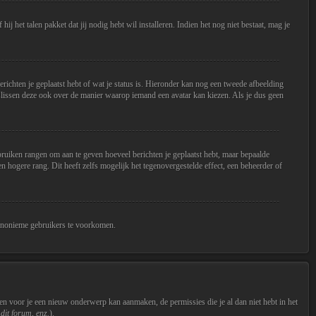
ij het talen pakket dat jij nodig hebt wil installeren. Indien het nog niet bestaat, mag je
berichten je geplaatst hebt of wat je status is. Hieronder kan nog een tweede afbeelding
eslissen deze ook over de manier waarop iemand een avatar kan kiezen. Als je dus geen
ebruiken rangen om aan te geven hoeveel berichten je geplaatst hebt, maar bepaalde
hogere rang. Dit heeft zelfs mogelijk het tegenovergestelde effect, een beheerder of
 anonieme gebruikers te voorkomen.
n voor je een nieuw onderwerp kan aanmaken, de permissies die je al dan niet hebt in het
dit forum, enz.
).