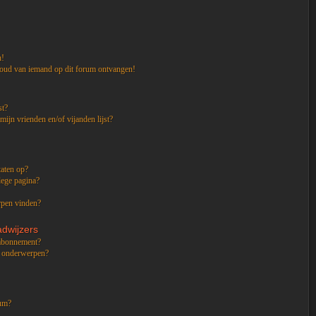
n!
houd van iemand op dit forum ontvangen!
st?
mijn vrienden en/of vijanden lijst?
taten op?
lege pagina?
rpen vinden?
dwijzers
n abonnement?
f onderwerpen?
rum?