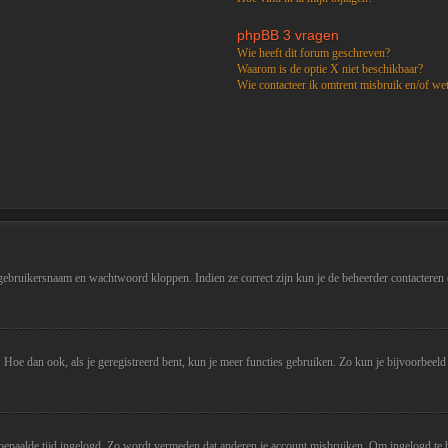
phpBB 3 vragen
Wie heeft dit forum geschreven?
Waarom is de optie X niet beschikbaar?
Wie contacteer ik omtrent misbruik en/of wet
 gebruikersnaam en wachtwoord kloppen. Indien ze correct zijn kun je de beheerder contacteren o
en. Hoe dan ook, als je geregistreerd bent, kun je meer functies gebruiken. Zo kun je bijvoorbee
 bepaalde tijd ingelogd. Zo wordt vermeden dat anderen je account misbruiken. Om ingelogd te bli