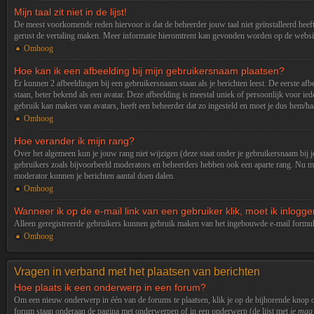
Mijn taal zit niet in de lijst!
De meest voorkomende reden hiervoor is dat de beheerder jouw taal niet geïnstalleerd heeft, o
gerust de vertaling maken. Meer informatie hieromtrent kan gevonden worden op de websit
Omhoog
Hoe kan ik een afbeelding bij mijn gebruikersnaam plaatsen?
Er kunnen 2 afbeeldingen bij een gebruikersnaam staan als je berichten leest. De eerste afbe
staan, beter bekend als een avatar. Deze afbeelding is meestal uniek of persoonlijk voor i
gebruik kan maken van avatars, heeft een beheerder dat zo ingesteld en moet je dus hem/haa
Omhoog
Hoe verander ik mijn rang?
Over het algemeen kun je jouw rang niet wijzigen (deze staat onder je gebruikersnaam bij je
gebruikers zoals bijvoorbeeld moderators en beheerders hebben ook een aparte rang. Nu moe
moderator kunnen je berichten aantal doen dalen.
Omhoog
Wanneer ik op de e-mail link van een gebruiker klik, moet ik inlogg
Alleen geregistreerde gebruikers kunnen gebruik maken van het ingebouwde e-mail formuli
Omhoog
Vragen in verband met het plaatsen van berichten
Hoe plaats ik een onderwerp in een forum?
Om een nieuw onderwerp in één van de forums te plaatsen, klik je op de bijhorende knop o
forum staan onderaan de pagina met onderwerpen of in een onderwerp (de lijst met
je mag