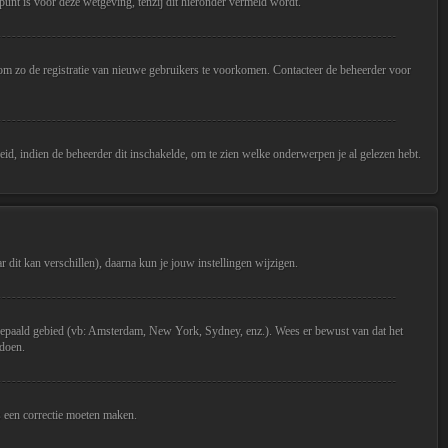
unt is voor deze wetgeving, tenzij dit hieronder vermeld wordt.
d om zo de registratie van nieuwe gebruikers te voorkomen. Contacteer de beheerder voor
d, indien de beheerder dit inschakelde, om te zien welke onderwerpen je al gelezen hebt.
 dit kan verschillen), daarna kun je jouw instellingen wijzigen.
een bepaald gebied (vb: Amsterdam, New York, Sydney, enz.). Wees er bewust van dat het
 doen.
rs een correctie moeten maken.