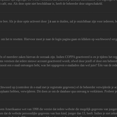
café, enz. Als deze optie niet beschikbaar is, heeft de beheerder deze uitgeschakeld.
ine ben
. Als je deze optie activeert door
ja
aan te duiden, zal je onzichtbaar zijn voor iedereen, 
 om het te resetten. Hiervoor moet je naar de login pagina gaan en klikken op
wachtwoord verg
 of meerdere zaken hiervan de oorzaak zijn. Indien COPPA geactiveerd is en je tijdens het regis
s vereisen dat iedere nieuwe account geactiveerd wordt, ofwel door jezelf of door een beheerde
 nooit een e-mail ontvangen hebt, was het opgegeven e-mailadres dan wel juist? Één van de redene
ord op (controleer de e-mail met je registratie gegevens) of de beheerder verwijderde je accoun
geplaatst hebben, verwijderen. Dit doen ze om de database qua omvang te verkleinen. Probeer je
 een Amerikaanse wet van 1998 die vereist dat iedere website die mogelijk gegevens van jonger
 dat de website persoonlijke gegevens van hun kind, jonger dan 13, heeft. Indien je niet zeker 