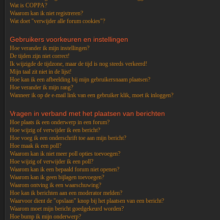
Wat is COPPA?
Waarom kan ik niet registreren?
Wat doet "verwijder alle forum cookies"?
Gebruikers voorkeuren en instellingen
Hoe verander ik mijn instellingen?
De tijden zijn niet correct!
Ik wijzigde de tijdzone, maar de tijd is nog steeds verkeerd!
Mijn taal zit niet in de lijst!
Hoe kan ik een afbeelding bij mijn gebruikersnaam plaatsen?
Hoe verander ik mijn rang?
Wanneer ik op de e-mail link van een gebruiker klik, moet ik inloggen?
Vragen in verband met het plaatsen van berichten
Hoe plaats ik een onderwerp in een forum?
Hoe wijzig of verwijder ik een bericht?
Hoe voeg ik een onderschrift toe aan mijn bericht?
Hoe maak ik een poll?
Waarom kan ik niet meer poll opties toevoegen?
Hoe wijzig of verwijder ik een poll?
Waarom kan ik een bepaald forum niet openen?
Waarom kan ik geen bijlagen toevoegen?
Waarom ontving ik een waarschuwing?
Hoe kan ik berichten aan een moderator melden?
Waarvoor dient de "opslaan" knop bij het plaatsen van een bericht?
Waarom moet mijn bericht goedgekeurd worden?
Hoe bump ik mijn onderwerp?