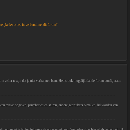
telijke kwesties in verband met dit forum?
m zeker te zijn dat je niet verbannen bent. Het is ook mogelijk dat de forum configuratie
ld een avatar opgeven, privéberichten sturen, andere gebruikers e-mailen, lid worden van
jven, moet je bij het inloggen de optie aanvinken. We raden dit echter af als je het gebruik