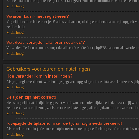
is, neem dan contact op met een juridisch raadgever voor meer informatie. Houd er rekenin
Omhoog
Waarom kan ik niet registreren?
Mogelijk heeft de beheerder je IP-adres verbannen, of de gebruikersnaam die je opgeeft ve
verdere hulp.
Omhoog
Wat doet "verwijder alle forum cookies"?
Verwijder alle forum cookies zorgt dat alle cookies die door phpBB3 aangemaakt werden, v
Omhoog
Gebruikers voorkeuren en instellingen
Hoe verander ik mijn instellingen?
Als je geregistreerd bent, worden al je gegevens opgeslagen in de database. Om ze te wijz
Omhoog
De tijden zijn niet correct!
Het is mogelijk dat de tijd die gegeven wordt van een andere tijdzone is dan waarin jij wo
veranderen van de tijdzone, zoals de meeste instellingen, alleen gedaan kunnen worden door
Omhoog
Ik wijzigde de tijdzone, maar de tijd is nog steeds verkeerd!
Als je zeker bent dat je de correcte tijdzone en zomertijd goed hebt ingevuld en de tijd is 
Omhoog