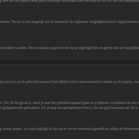
g mee dat het phpBB team geen wettelijke informatie kan verschaffen en ook niet het aanspreekp
rboden. Tevens is het mogelijk dat de beheerder de registratie mogelijkheid heeft uitgeschakel
erwijdert worden. Deze cookies zorgen ervoor dat je ingelogd bent en geven ook de mogelijkhei
igen moet je op de
gebruikerspaneel
link klikken (deze staat meestal bovenaan op de pagina, maar
ont. Als dit het geval is, moet je naar het gebruikerspaneel gaan en je tijdzone veranderen in 
 geregistreerde gebruikers. Als je nog niet geregistreerd bent is dit een goed moment om dit te
nog steeds anders, is waarschijnlijk de tijd op de server verkeerd ingesteld en zullen de beheerde