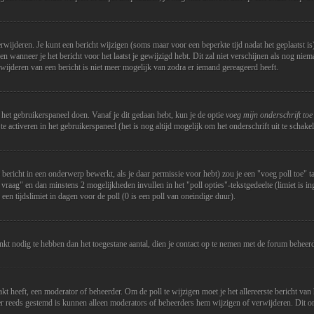
erwijderen. Je kunt een bericht wijzigen (soms maar voor een beperkte tijd nadat het geplaatst i
r en wanneer je het bericht voor het laatst je gewijzigd hebt. Dit zal niet verschijnen als nog ni
ijderen van een bericht is niet meer mogelijk van zodra er iemand gereageerd heeft.
a het gebruikerspaneel doen. Vanaf je dit gedaan hebt, kun je de optie
voeg mijn onderschrift toe
activeren in het gebruikerspaneel (het is nog altijd mogelijk om het onderschrift uit te schakelen
ericht in een onderwerp bewerkt, als je daar permissie voor hebt) zou je een "voeg poll toe" tabb
ll vraag" en dan minstens 2 mogelijkheden invullen in het "poll opties"-tekstgedeelte (limiet is 
een tijdslimiet in dagen voor de poll (0 is een poll van oneindige duur).
enkt nodig te hebben dan het toegestane aantal, dien je contact op te nemen met de forum beheerd
t heeft, een moderator of beheerder. Om de poll te wijzigen moet je het allereerste bericht va
s er reeds gestemd is kunnen alleen moderators of beheerders hem wijzigen of verwijderen. Dit 