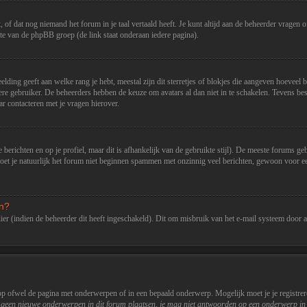
f dat nog niemand het forum in je taal vertaald heeft. Je kunt altijd aan de beheerder vragen of h
e van de phpBB groep (de link staat onderaan iedere pagina).
elding geeft aan welke rang je hebt, meestal zijn dit sterretjes of blokjes die aangeven hoeveel 
edere gebruiker. De beheerders hebben de keuze om avatars al dan niet in te schakelen. Tevens b
r contacteren met je vragen hierover.
 berichten en op je profiel, maar dit is afhankelijk van de gebruikte stijl). De meeste forums g
t je natuurlijk het forum niet beginnen spammen met onzinnig veel berichten, gewoon voor een 
en?
er (indien de beheerder dit heeft ingeschakeld). Dit om misbruik van het e-mail systeem door
p ofwel de pagina met onderwerpen of in een bepaald onderwerp. Mogelijk moet je je registrere
 geen nieuwe onderwerpen in dit forum plaatsen, je mag niet antwoorden op een onderwerp in 