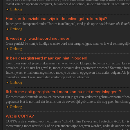
maakt van een openbare computer, bijvoorbeeld op school, in de bibliotheek, in een internet 
Omhoog
Hoe kan ik onzichtbaar zijn in de online gebruikers lijst?
In het gebruikerspaneel onder "forum instellingen", vind je de optie
onzichtbaar als ik onl
Omhoog
Ik weet mijn wachtwoord niet meer!
Geen paniek! Je kunt je huidige wachtwoord niet terug krijgen, maar er is wel een mogelijk
Omhoog
Ik ben geregistreerd maar kan niet inloggen!
Controleer eerst of je gebruikersnaam en wachtwoord kloppen. Indien ze correct zijn kan één
opvolgen. Als dit niet het geval is, moet je account dan geactiveerd worden? Sommige forum
Indien je een e-mail ontvangen hebt, moet je de daarin opgegeven instructies volgen. Als je
mailadres correct was, neem dan contact op met de beheerder.
Omhoog
Ik heb me ooit geregistreerd maar kan nu niet meer inloggen!?
De meest voorkomende oorzaken hiervoor zijn je gaf een verkeerde gebruikersnaam of wachtwo
geplaatst? Het is normaal dat forums om de zoveel tijd gebruikers, die nog geen berichten 
Omhoog
Wat is COPPA?
COPPA is de afkorting voor het Engelse "Child Online Privacy and Protection Act". Dit is
toestemming moet schriftelijk of op een andere wijze gegeven worden, zodat de ouders weten