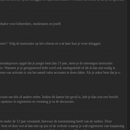
behalve voor beheerders, moderators en jezelf.
eten?
. Volg de instructies op het scherm en wat later kun je weer inloggen.
tratieproces opgaf dat je jonger bent dan 13 jaar, moet je de ontvangen instructies
r. Wanneer je je geregistreerd hebt werd ook medegedeeld of dit al dan niet nodig is.
n van activatie is om het aantal valse accounts te doen dalen. Als je zeker bent dat je e-
t om één of andere reden. Indien dit laatste het geval is, heb je dan ooit een bericht
 opnieuw te registreren en vermeng je in de discussies.
en onder de 13 jaar verzamelt, hiervoor de toestemming heeft van de ouders. Deze
bent of deze wet al dan niet op jou of de website waarop je wilt registreren van toepassing