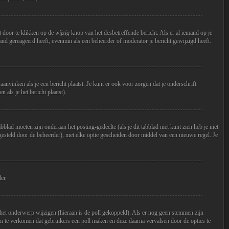
s) door te klikken op de
wijzig
knop van het desbetreffende bericht. Als er al iemand op je
emand gereageerd heeft, evenmin als een beheerder of moderator je bericht gewijzigd heeft.
aanvinken als je een bericht plaatst. Je kunt er ook voor zorgen dat je onderschrift
 als je het bericht plaatst).
lad moeten zijn onderaan het posting-gedeelte (als je dit tabblad niet kunt zien heb je niet
ingesteld door de beheerder), met elke optie gescheiden door middel van een nieuwe regel. Je
er.
n het onderwerp wijzigen (hieraan is de poll gekoppeld). Als er nog geen stemmen zijn
om te verkomen dat gebruikers een poll maken en deze daarna vervalsen door de opties te